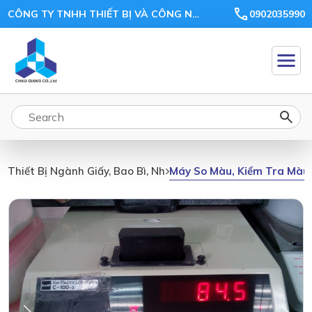
CÔNG TY TNHH THIẾT BỊ VÀ CÔNG NGHỆ CHÂU GIANG
0902035990
Máy So Màu, Kiểm Tra Màu
Thiết Bị Ngành Giấy, Bao Bì, Nhựa, Gỗ