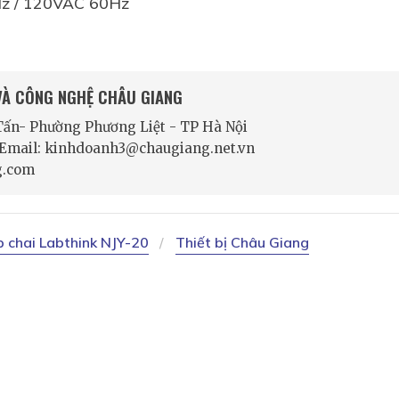
Hz / 120VAC 60Hz
 VÀ CÔNG NGHỆ CHÂU GIANG
 Tấn- Phường Phương Liệt - TP Hà Nội
- Email: kinhdoanh3@chaugiang.net.vn
g.com
p chai Labthink NJY-20
Thiết bị Châu Giang