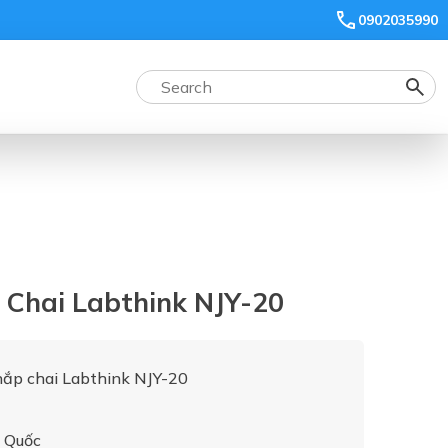
0902035990
 Chai Labthink NJY-20
nắp chai Labthink NJY-20
g Quốc