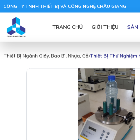
CÔNG TY TNHH THIẾT BỊ VÀ CÔNG NGHỆ CHÂU GIANG
TRANG CHỦ
GIỚI THIỆU
SẢN
Thiết Bị Thử Nghiệm
Thiết Bị Ngành Giấy, Bao Bì, Nhựa, Gỗ