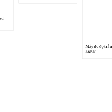
ed
Máy đo độ trắ
48BN