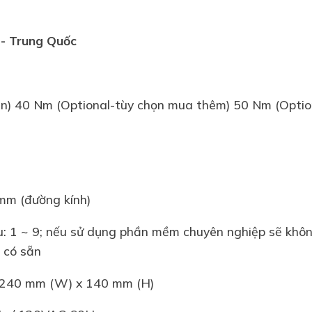
 - Trung Quốc
ẩn) 40 Nm (Optional-tùy chọn mua thêm) 50 Nm (Opti
mm (đường kính)
u: 1 ~ 9; nếu sử dụng phần mềm chuyên nghiệp sẽ không
ê có sẵn
x 240 mm (W) x 140 mm (H)