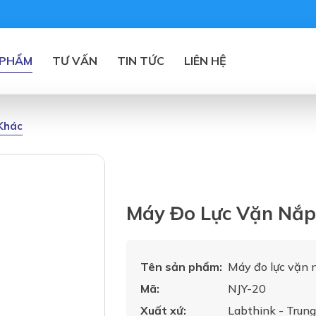
 PHẨM
TƯ VẤN
TIN TỨC
LIÊN HỆ
 Khác
Máy Đo Lực Vặn Nắp
Tên sản phẩm:
Máy đo lực vặn 
Mã:
NJY-20
Xuất xứ:
Labthink - Trun