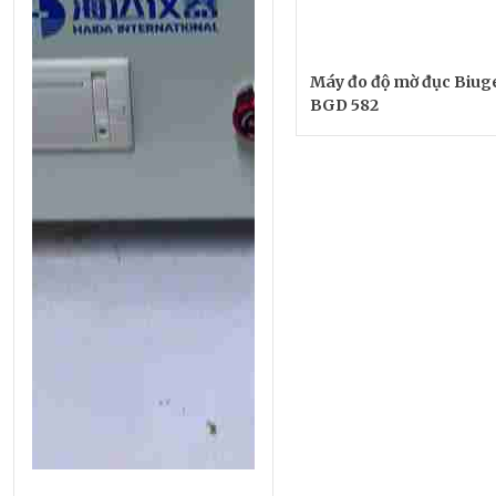
Máy đo độ mờ đục Biug
BGD 582