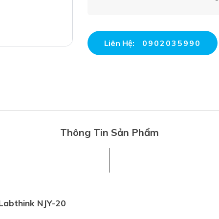
Liên Hệ:
0902035990
Thông Tin Sản Phẩm
 Labthink NJY-20