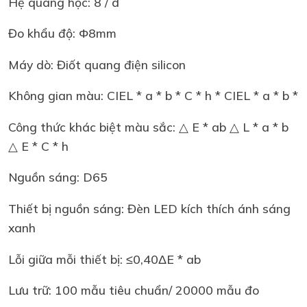
Hệ quang học: 8 / d
Đo khẩu độ: Φ8mm
Máy dò: Điốt quang điện silicon
Không gian màu: CIEL * a * b * C * h * CIEL * a * b *
Công thức khác biệt màu sắc: △ E * ab △ L * a * b
△ E * C * h
Nguồn sáng: D65
Thiết bị nguồn sáng: Đèn LED kích thích ánh sáng
xanh
Lỗi giữa mỗi thiết bị: ≤0,40ΔE * ab
Lưu trữ: 100 mẫu tiêu chuẩn/ 20000 mẫu đo