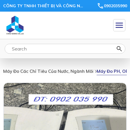
CÔNG TY TNHH THIẾT BỊ VÀ CÔNG NGHỆ CHÂU GIANG
0902035990
Máy Đo PH, OR
Máy Đo Các Chỉ Tiêu Của Nước, Ngành Môi Trường