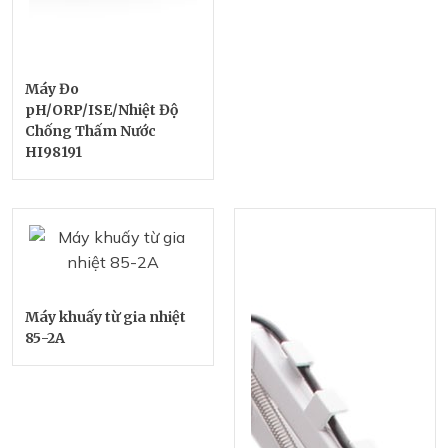
Máy Đo
pH/ORP/ISE/Nhiệt Độ
Chống Thấm Nước
HI98191
Máy khuấy từ gia nhiệt
85-2A