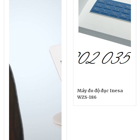
Máy đo độ đục Inesa
WZS-186