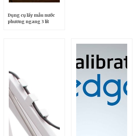
Dụng cụ lấy mẫu nước
phương ngang 3 lít