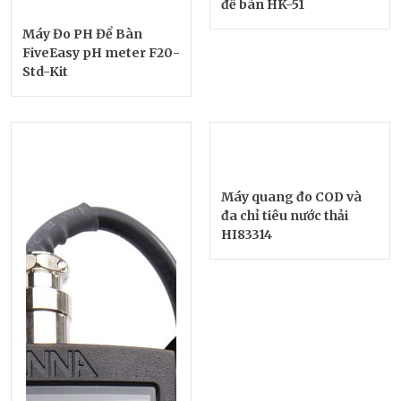
để bàn HK-51
Máy Đo PH Để Bàn
FiveEasy pH meter F20-
Std-Kit