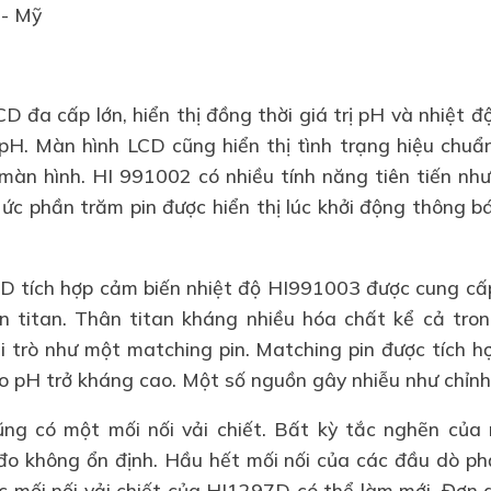
 - Mỹ
 đa cấp lớn, hiển thị đồng thời giá trị pH và nhiệt đ
 pH. Màn hình LCD cũng hiển thị tình trạng hiệu chuẩ
màn hình. HI 991002 có nhiều tính năng tiên tiến như
ức phần trăm pin được hiển thị lúc khởi động thông báo
 tích hợp cảm biến nhiệt độ HI991003 được cung cấp
n titan. Thân titan kháng nhiều hóa chất kể cả tro
i trò như một matching pin. Matching pin được tích h
o pH trở kháng cao. Một số nguồn gây nhiễu như chỉnh 
g có một mối nối vải chiết. Bất kỳ tắc nghẽn của
đo không ổn định. Hầu hết mối nối của các đầu dò ph
c mối nối vải chiết của HI1297D có thể làm mới. Đơn gi