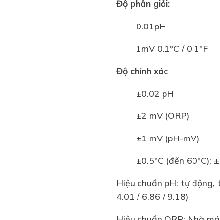
Độ phân giải:
0.01pH
1mV 0.1°C / 0.1°F
Độ chính xác
±0.02 pH
±2 mV (ORP)
±1 mV (pH-mV)
±0.5°C (đến 60°C); ±
Hiệu chuẩn pH: tự động, 
4.01 / 6.86 / 9.18)
Hiệu chuẩn ORP: Nhà má