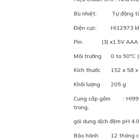
Bù nhiệt: Tự động từ -
Điện cực: HI12973 khuếc
Pin: (3) x1.5V AAA / tư
Môi trường
0 to 50°C 
Kích thước
152 x 58 
Khối lượng
205 g
Cung cấp gồm
: HI9
trong,
gói dung dịch đệm pH 4.01
Bảo hành
12 tháng c