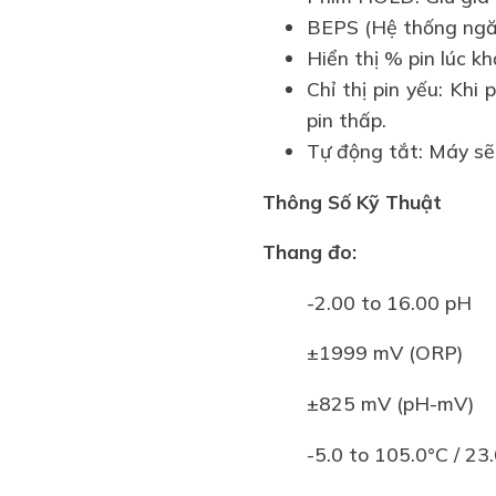
BEPS (Hệ thống ngăn
Hiển thị % pin lúc k
Chỉ thị pin yếu: Khi
pin thấp.
Tự động tắt: Máy sẽ 
Thông Số Kỹ Thuật
Thang đo:
-2.00 to 16.00 pH
±1999 mV (
ORP
)
±825 mV (pH-mV)
-5.0 to 105.0°C / 23