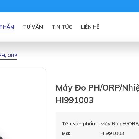
 PHẨM
TƯ VẤN
TIN TỨC
LIÊN HỆ
PH, ORP
Máy Đo PH/ORP/Nhi
HI991003
Tên sản phẩm:
Máy Đo pH/ORP
Mã:
HI991003