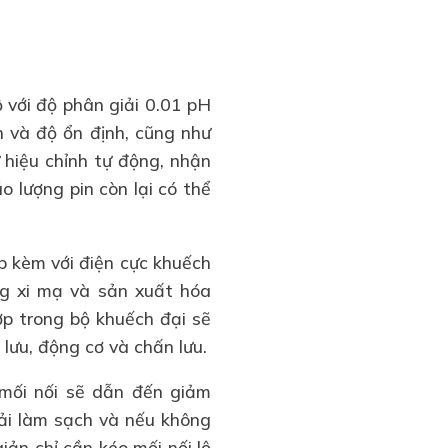
ộ với độ phân giải 0.01 pH
n và độ ổn định, cũng như
 hiệu chỉnh tự động, nhận
 lượng pin còn lại có thể
 kèm với điện cực khuếch
ng xi mạ và sản xuất hóa
ợp trong bộ khuếch đại sẽ
lưu, động cơ và chấn lưu.
 mối nối sẽ dẫn đến giảm
ải làm sạch và nếu không
ản chỉ cần kéo mối nối lộ