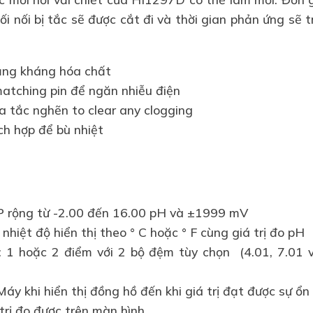
 nối bị tắc sẽ được cắt đi và thời gian phản ứng sẽ tr
ăng kháng hóa chất
matching pin để ngăn nhiễu điện
óa tắc nghẽn to clear any clogging
ch hợp để bù nhiệt
 rộng từ -2.00 đến 16.00 pH và ±1999 mV
nhiệt độ hiển thị theo ° C hoặc ° F cùng giá trị đo pH
: 1 hoặc 2 điểm với 2 bộ đệm tùy chọn (4.01, 7.01 
Máy khi hiển thị đồng hồ đến khi giá trị đạt được sự ổn
trị đo được trên màn hình