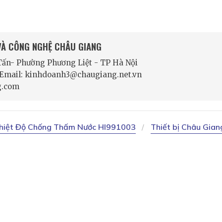
 VÀ CÔNG NGHỆ CHÂU GIANG
 Tấn- Phường Phương Liệt - TP Hà Nội
- Email: kinhdoanh3@chaugiang.net.vn
g.com
hiệt Độ Chống Thấm Nước HI991003
Thiết bị Châu Gian