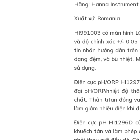
Hãng: Hanna Instrument
Xuất xứ: Romania
HI991003
có màn hình LCD
và độ chính xác +/- 0.05
tin nhắn hướng dẫn trên 
dạng đệm, và bù nhiệt. M
sử dụng.
Điện cực pH/ORP HI1297D
đại pH/ORP/nhiệt độ thâ
chất. Thân titan đóng va
làm giảm nhiễu điện khi đ
Điện cực pH HI1296D cũn
khuếch tán và làm phép 
phải thay mới đầu dò. Cá