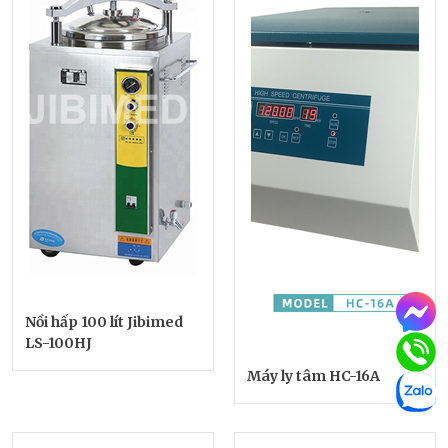
Nồi hấp 100 lít Jibimed
LS-100HJ
Máy ly tâm HC-16A