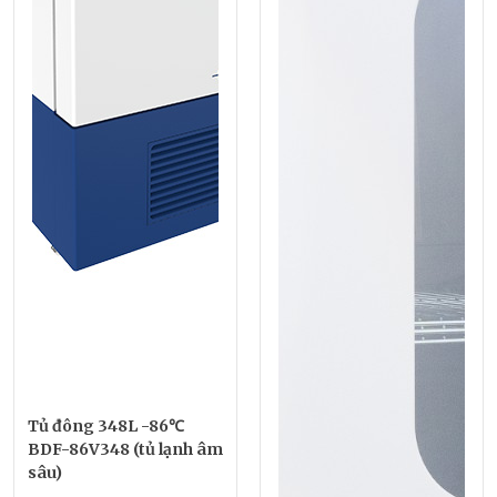
Tủ đông 348L -86℃
BDF-86V348 (tủ lạnh âm
sâu)