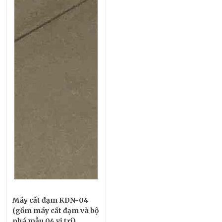
Máy cất đạm KDN-04
(gồm máy cất đạm và bộ
phá mẫu 04 vị trí)