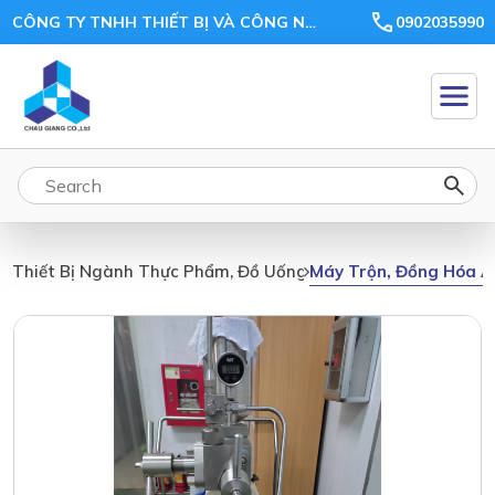
CÔNG TY TNHH THIẾT BỊ VÀ CÔNG NGHỆ CHÂU GIANG
0902035990
Máy Trộn, Đồng Hóa Á
Thiết Bị Ngành Thực Phẩm, Đồ Uống, Thức Ăn Chăn Nuôi, N