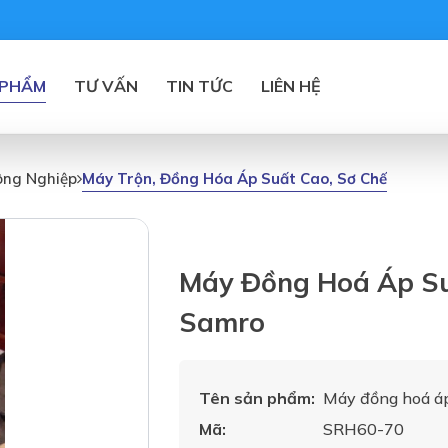
 PHẨM
TƯ VẤN
TIN TỨC
LIÊN HỆ
Máy Trộn, Đồng Hóa Áp Suất Cao, Sơ Chế
ông Nghiệp
Máy Đồng Hoá Áp S
Samro
Tên sản phẩm:
Máy đồng hoá á
Mã:
SRH60-70