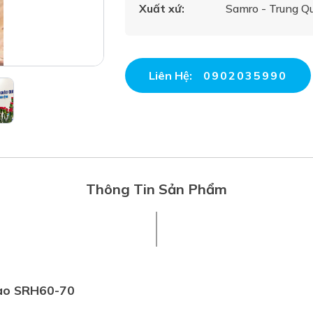
Xuất xứ:
Samro - Trung Q
Liên Hệ:
0902035990
Thông Tin Sản Phẩm
cao SRH60-70