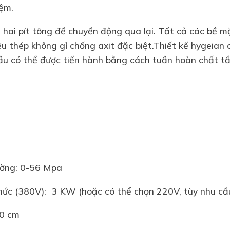
ệm.
hai pít tông để chuyển động qua lại. Tất cả các bề mặt
ệu thép không gỉ chống axit đặc biệt.Thiết kế hygeian
ầu có thể được tiến hành bằng cách tuần hoàn chất tẩ
ường: 0-56 Mpa
mức (380V): 3 KW (hoặc có thể chọn 220V, tùy nhu cầ
20 cm