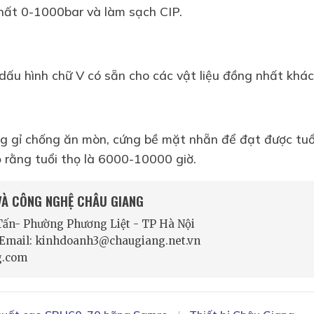
nhất 0-1000bar và làm sạch CIP.
 dấu hình chữ V có sẵn cho các vật liệu đồng nhất k
 gỉ chống ăn mòn, cứng bề mặt nhẵn để đạt được tuổi
 rằng tuổi thọ là 6000-10000 giờ.
 VÀ CÔNG NGHỆ CHÂU GIANG
 Tấn- Phường Phương Liệt - TP Hà Nội
- Email: kinhdoanh3@chaugiang.net.vn
g.com