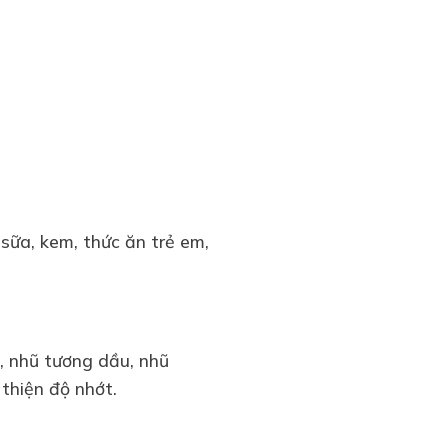
 sữa, kem, thức ăn trẻ em,
n, nhũ tương dầu, nhũ
 thiện độ nhớt.