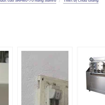
suất cao SRH60-70 hãng Samro
Thiết bị Châu Giang