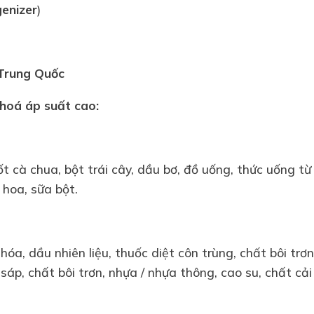
enizer
)
Trung Quốc
hoá áp suất cao
:
t cà chua, bột trái cây, dầu bơ, đồ uống, thức uống từ
ớc hoa, sữa bột.
hóa, dầu nhiên liệu, thuốc diệt côn trùng, chất bôi trơ
sáp, chất bôi trơn, nhựa / nhựa thông, cao su, chất cải