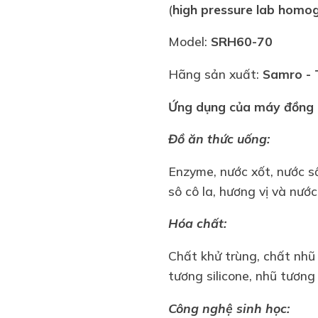
(
high pressure lab homog
Model:
SRH60-70
Hãng sản xuất:
Samro
- 
Ứng dụng của
máy đồng 
Đồ ăn thức uống:
Enzyme, nước xốt, nước số
sô cô la, hương vị và nư
Hóa chất:
Chất khử trùng, chất nhũ 
tương silicone, nhũ tương 
Công nghệ sinh học: