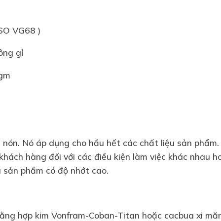
ISO VG68 )
hông gỉ
agm
 nón. Nó áp dụng cho hầu hết các chất liệu sản phẩm. 
khách hàng đối với các điều kiện làm việc khác nhau h
ệu sản phẩm có độ nhớt cao.
ằng hợp kim Vonfram-Coban-Titan hoặc cacbua xi măn