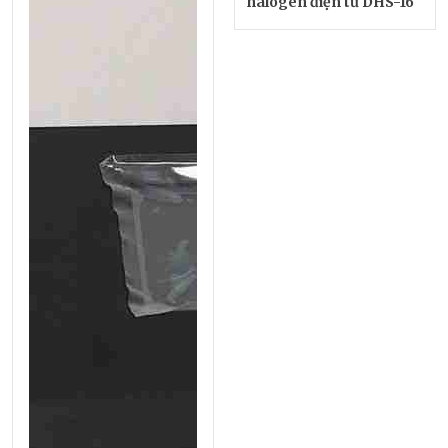
halogen điện tử DHS-16