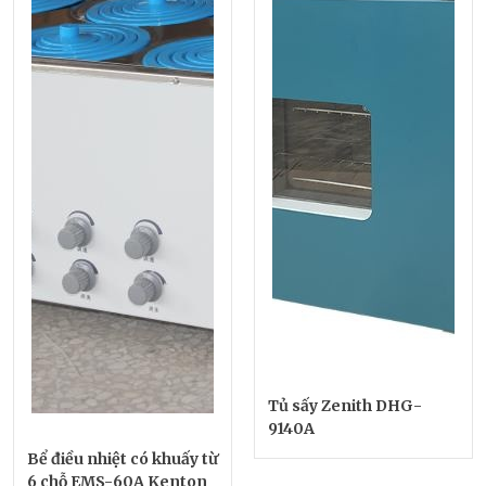
Tủ sấy Zenith DHG-
9140A
Bể điều nhiệt có khuấy từ
6 chỗ EMS-60A Kenton