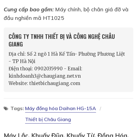
Cung cấp bao gồm:
Máy chính, bộ chân giá đỡ và
đầu nghiền mã HT1025
CÔNG TY TNHH THIẾT BỊ VÀ CÔNG NGHỆ CHÂU
GIANG
Địa chỉ: Số 2 ngõ 1 Hà Kế Tấn- Phường Phương Liệt
- TP Hà Nội
Điện thoại: 0902035990 - Email:
kinhdoanh3@chaugiang.net.vn
Website: thietbichaugiang.com
Tags:
Máy đồng hóa Daihan HG-15A
Thiết bị Châu Giang
Máy Lắc, Khuấy Đũa, Khuấy Từ, Đồng Hóa,