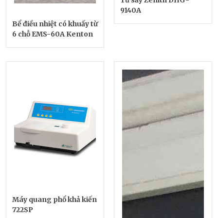
9140A
Bể điều nhiệt có khuấy từ
6 chỗ EMS-60A Kenton
Máy quang phổ khả kiến
722SP