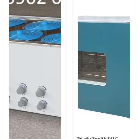
Tủ sấy Zenith DHG-