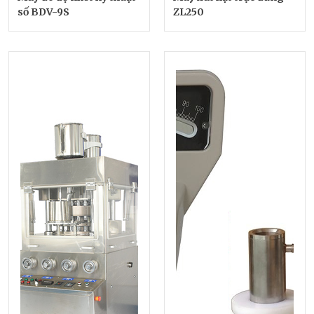
số BDV-9S
ZL250