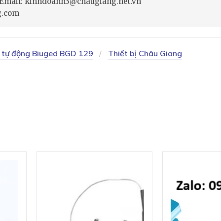
- Email: kinhdoanh3@chaugiang.net.vn
g.com
 tự động Biuged BGD 129
Thiết bị Châu Giang