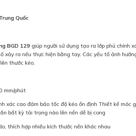
Trung Quốc
ộng BGD 129
giúp người sử dụng tạo ra lớp phủ chính x
số xảy ra nếu thực hiện bằng tay. Các yếu tố ảnh hưở
lên thước kéo.
00 mm/phút
nh xác cao đảm bảo tốc độ kéo ổn định Thiết kế móc gi
ắn bất kỳ tải trọng nào lên nền dễ bị cong
do, thích hợp nhiều kích thước nền khác nhau