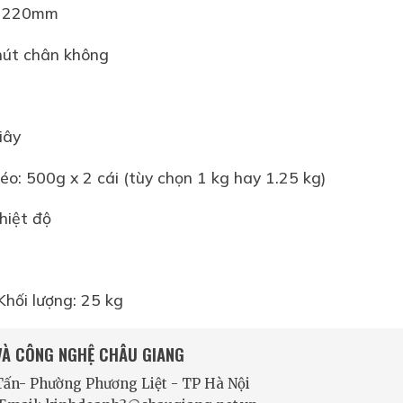
 x 220mm
 hút chân không
iây
kéo: 500g x 2 cái (tùy chọn 1 kg hay 1.25 kg)
hiệt độ
hối lượng: 25 kg
 VÀ CÔNG NGHỆ CHÂU GIANG
 Tấn- Phường Phương Liệt - TP Hà Nội