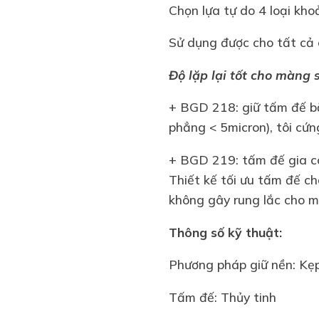
Chọn lựa tự do 4 loại kh
Sử dụng được cho tất cả 
Độ lặp lại tốt cho màng 
+ BGD 218: giữ tấm đế bằ
phẳng < 5micron), tôi cứ
+ BGD 219: tấm đế gia cô
Thiết kế tối ưu tấm đế c
không gây rung lắc cho m
Thông số kỹ thuật:
Phương pháp giữ nền: Kẹ
Tấm đế: Thủy tinh