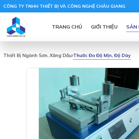
CÔNG TY TNHH THIẾT BỊ VÀ CÔNG NGHỆ CHÂU GIANG
TRANG CHỦ
GIỚI THIỆU
SẢN
Thước Đo Độ Mịn, Độ Dày
Thiết Bị Ngành Sơn, Xăng Dầu