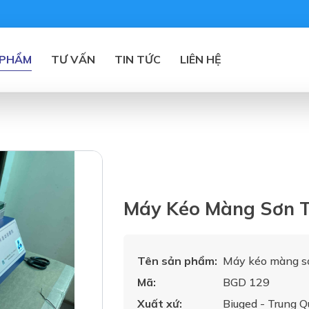
 PHẨM
TƯ VẤN
TIN TỨC
LIÊN HỆ
Máy Kéo Màng Sơn 
Tên sản phẩm:
Máy kéo màng s
Mã:
BGD 129
Xuất xứ:
Biuged - Trung Q