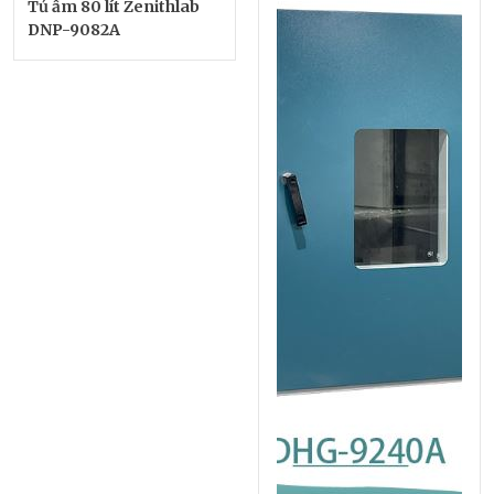
Tủ ấm 80 lít Zenithlab
DNP-9082A