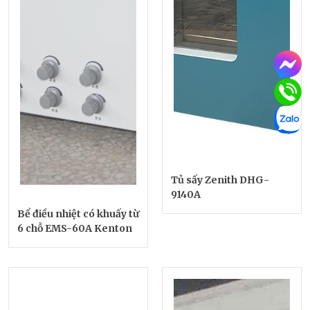
Tủ sấy Zenith DHG-
9140A
Bể điều nhiệt có khuấy từ
6 chỗ EMS-60A Kenton