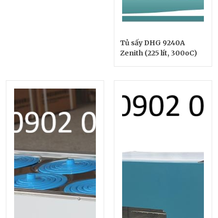
Tủ sấy DHG 9240A
Zenith (225 lít, 300oC)