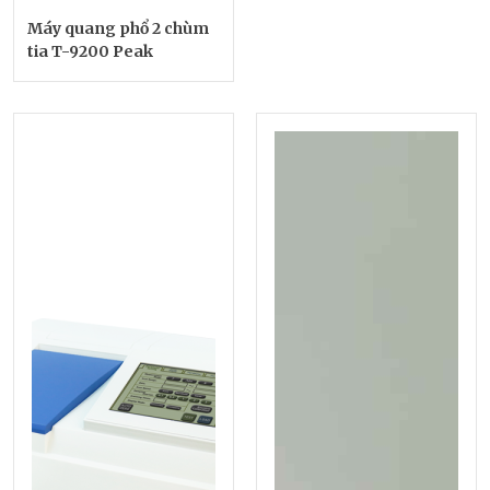
Máy quang phổ 2 chùm
tia T-9200 Peak