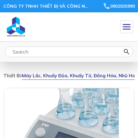
CÔNG TY TNHH THIẾT BỊ VÀ CÔNG NGHỆ CHÂU GIANG
0902035990
Máy Lắc, Khuấy Đũa, Khuấy Từ, Đồng Hóa, Nhũ Ho
Thiết Bị