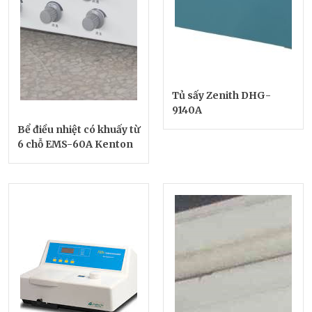
Tủ sấy Zenith DHG-
9140A
Bể điều nhiệt có khuấy từ
6 chỗ EMS-60A Kenton