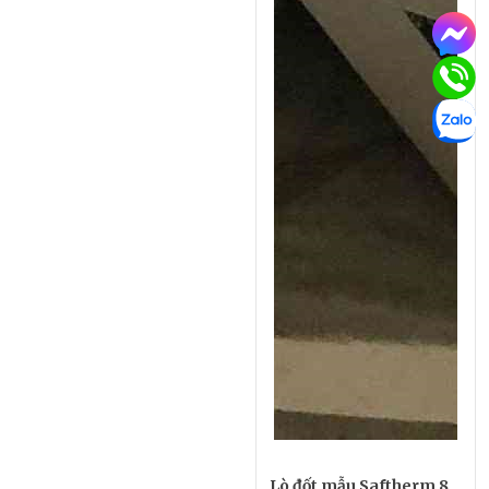
Lò đốt mẫu Saftherm 8