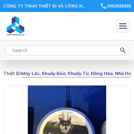
CÔNG TY TNHH THIẾT BỊ VÀ CÔNG NGHỆ CHÂU GIANG
0902035990
Máy Lắc, Khuấy Đũa, Khuấy Từ, Đồng Hóa, Nhũ Ho
Thiết Bị