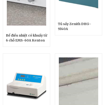
Tủ sấy Zenith DHG-
9140A
Bể điều nhiệt có khuấy từ
6 chỗ EMS-60A Kenton