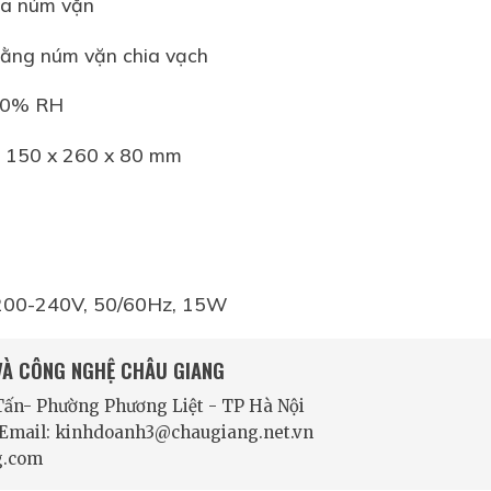
hia núm vặn
bằng núm vặn chia vạch
 80% RH
 : 150 x 260 x 80 mm
 200-240V, 50/60Hz, 15W
 VÀ CÔNG NGHỆ CHÂU GIANG
 Tấn- Phường Phương Liệt - TP Hà Nội
- Email: kinhdoanh3@chaugiang.net.vn
g.com