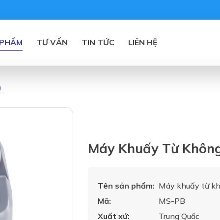
 PHẨM
TƯ VẤN
TIN TỨC
LIÊN HỆ
á
Máy Khuấy Từ Không
Tên sản phẩm:
Máy khuấy từ kh
Mã:
MS-PB
Xuất xứ:
Trung Quốc