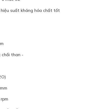
 hiệu suất kháng hóa chất tốt
mm
 chổi than -
H2O)
0 mm
0 rpm