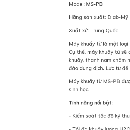
Model:
MS-PB
Hãng sản xuất: Dlab-Mỹ
Xuất xứ: Trung Quốc
Máy khuấy từ là một loại 
Cụ thể, máy khuấy từ sẽ 
khuấy, thanh nam châm nà
đảo dung dịch. Lực từ để
Máy khuấy từ MS-PB được 
sinh học.
Tính năng nổi bật:
- Kiểm soát tốc độ kỹ th
- Tối đa khuấy lượng H2