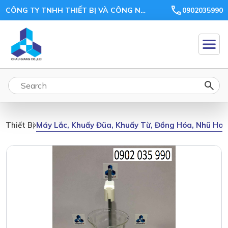
CÔNG TY TNHH THIẾT BỊ VÀ CÔNG NGHỆ CHÂU GIANG
0902035990
Máy Lắc, Khuấy Đũa, Khuấy Từ, Đồng Hóa, Nhũ Ho
Thiết Bị