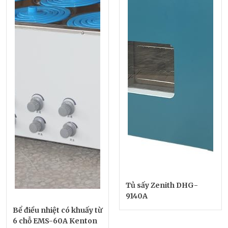
Tủ sấy Zenith DHG-
9140A
Bể điều nhiệt có khuấy từ
6 chỗ EMS-60A Kenton