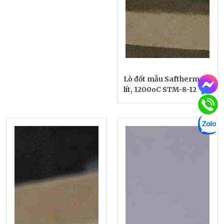
Lò đốt mẫu Saftherm 8
lít, 1200oC STM-8-12