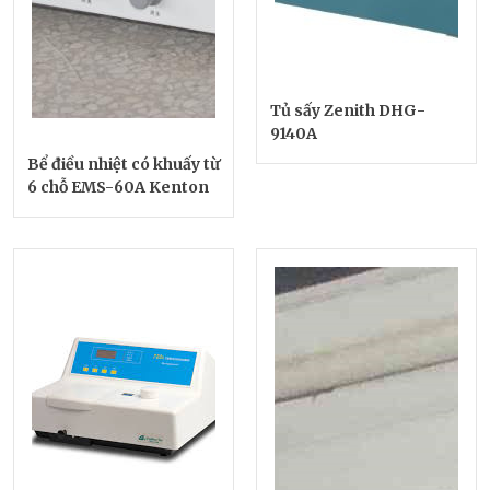
Tủ sấy Zenith DHG-
9140A
Bể điều nhiệt có khuấy từ
6 chỗ EMS-60A Kenton