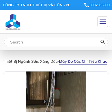
CÔNG TY TNHH THIẾT BỊ VÀ CÔNG NGHỆ CHÂU GIANG
0902035990
Máy Đo Các Chỉ Tiêu Khác
Thiết Bị Ngành Sơn, Xăng Dầu