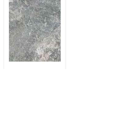
Máy đo độ nhớt động học
SYD-265G