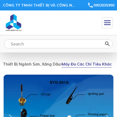
CÔNG TY TNHH THIẾT BỊ VÀ CÔNG NGHỆ CHÂU GIANG
0902035990
Máy Đo Các Chỉ Tiêu Khác
Thiết Bị Ngành Sơn, Xăng Dầu