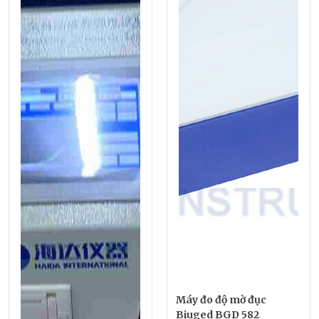
Máy đo độ mờ đục
Biuged BGD 582