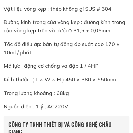
Vật liệu vòng kẹp : thép không gỉ SUS # 304
Đường kính trong của vòng kẹp : đường kính trong
của vòng kẹp trên và dưới φ 31,5 ± 0,05mm
Tốc độ điều áp: bán tự động áp suất cao 170 ±
10ml / phút
Mã lực : động cơ chống va đập 1 / 4HP
Kích thước: ( L × W × H ) 450 × 380 × 550mm
Trọng lượng khoảng : 68kg
Nguồn điện : 1 ∮ , AC220V
CÔNG TY TNHH THIẾT BỊ VÀ CÔNG NGHỆ CHÂU
GIANG