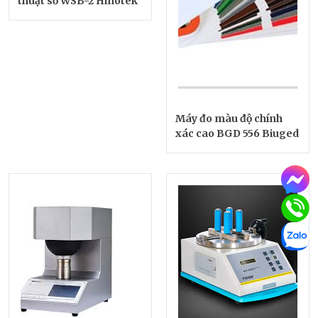
thuật số WSB-2 Hinotek
Máy đo màu độ chính
xác cao BGD 556 Biuged