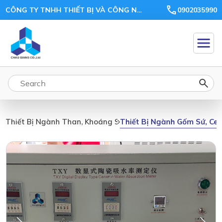
CÔNG TY TNHH THIẾT BỊ VÀ CÔNG NGHỆ CHÂU GIANG
0902035990
Thiết Bị Ngành Gốm Sứ, Cer
Thiết Bị Ngành Than, Khoáng Sản, Ceramic, Xi Măng