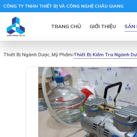
CÔNG TY TNHH THIẾT BỊ VÀ CÔNG NGHỆ CHÂU GIANG
TRANG CHỦ
GIỚI THIỆU
SẢN
Thiết Bị Kiểm Tra Ngành D
Thiết Bị Ngành Dược, Mỹ Phẩm