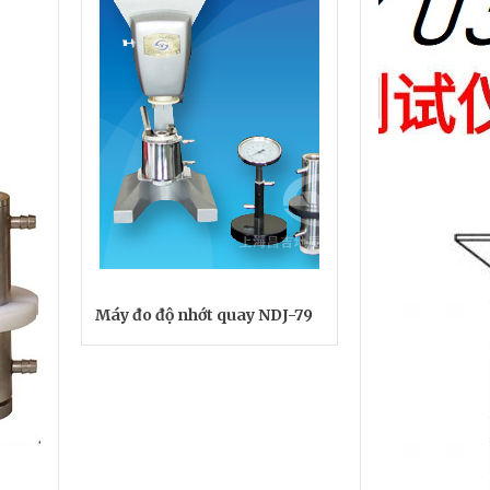
Máy đo độ nhớt quay NDJ-79