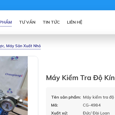
 PHẨM
TƯ VẤN
TIN TỨC
LIÊN HỆ
ược, Máy Sản Xuất Nhỏ
Máy Kiểm Tra Độ Kí
Tên sản phẩm:
Máy kiểm tra độ
Mã:
CG-4984
Xuất xứ:
Đức/ Đài Loan