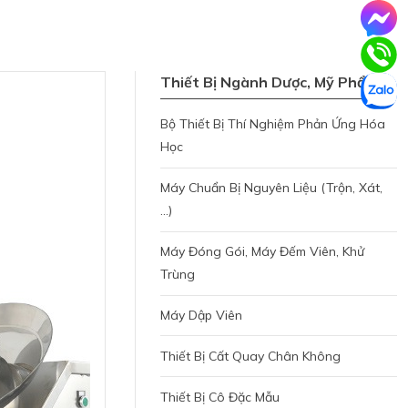
Thiết Bị Ngành Dược, Mỹ Phẩm
Bộ Thiết Bị Thí Nghiệm Phản Ứng Hóa
Học
Máy Chuẩn Bị Nguyên Liệu (trộn, Xát,
...)
Máy Đóng Gói, Máy Đếm Viên, Khử
Trùng
Máy Dập Viên
Thiết Bị Cất Quay Chân Không
Thiết Bị Cô Đặc Mẫu