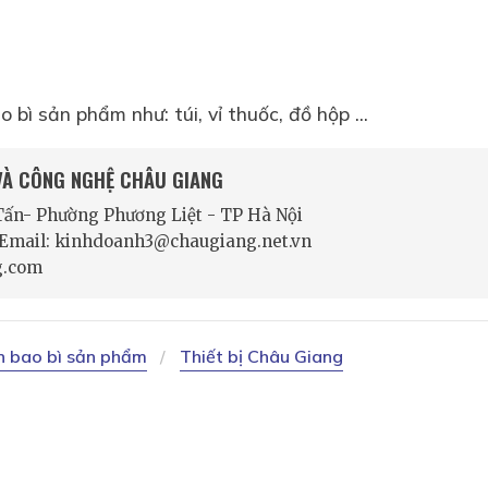
bì sản phẩm như: túi, vỉ thuốc, đồ hộp ...
 VÀ CÔNG NGHỆ CHÂU GIANG
 Tấn- Phường Phương Liệt - TP Hà Nội
- Email: kinhdoanh3@chaugiang.net.vn
g.com
ín bao bì sản phẩm
Thiết bị Châu Giang