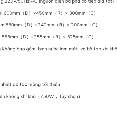
ng 220V/50Hz AC (nguồn điện ba pha có tiếp địa tốt)
ểm tra: 600mm（D）×450mm（R）× 300mm（C）
m lạnh: 560mm（D）×240mm（R）× 200mm（C）
í khô: 555mm（D）×255mm（R）× 525mm（C）
G (Không bao gồm bình nước làm mát và bộ tạo khí kh
nhiệt độ tạo màng tối thiểu
iện không khí khô（750W，Tùy chọn）