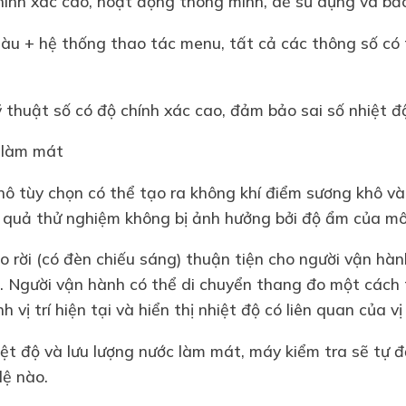
hính xác cao, hoạt động thông minh, dễ sử dụng và bảo 
u + hệ thống thao tác menu, tất cả các thông số có t
ỹ thuật số có độ chính xác cao, đảm bảo sai số nhiệt 
c làm mát
hô tùy chọn có thể tạo ra không khí điểm sương khô v
 quả thử nghiệm không bị ảnh hưởng bởi độ ẩm của mô
 rời (có đèn chiếu sáng) thuận tiện cho người vận hàn
. Người vận hành có thể di chuyển thang đo một cách 
 vị trí hiện tại và hiển thị nhiệt độ có liên quan của vị 
iệt độ và lưu lượng nước làm mát, máy kiểm tra sẽ tự 
lệ nào.