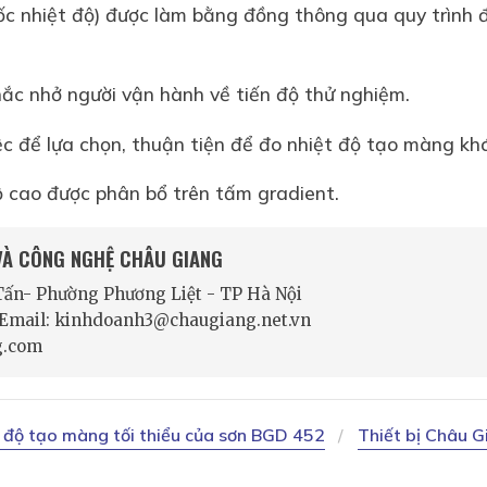
ốc nhiệt độ) được làm bằng đồng thông qua quy trình đ
ắc nhở người vận hành về tiến độ thử nghiệm.
ệc để lựa chọn, thuận tiện để đo nhiệt độ tạo màng k
ộ cao được phân bổ trên tấm gradient.
 VÀ CÔNG NGHỆ CHÂU GIANG
 Tấn- Phường Phương Liệt - TP Hà Nội
- Email: kinhdoanh3@chaugiang.net.vn
g.com
t độ tạo màng tối thiểu của sơn BGD 452
Thiết bị Châu G