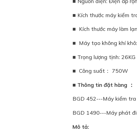
■ Nguồn điện: Điện áp rộ
■ Kích thước máy ki
■ Kích thước máy là
■ Máy tạo không kh
■ Trọng lượng tịnh: 26K
■ Công suất： 750W
■ Thông tin đặt hàng ：
BGD 452---Máy kiểm tra 
BGD 1490---Máy phát đ
Mô tả: