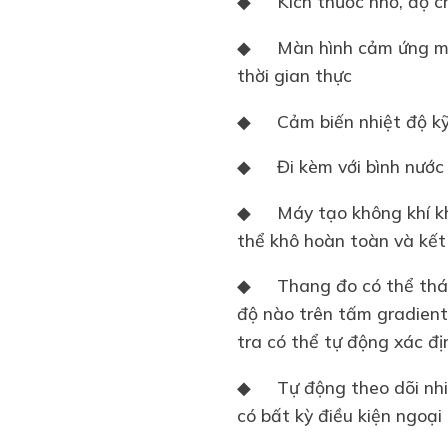
◆
Kích thước nhỏ, độ c
◆
Màn hình cảm ứng mà
thời gian thực
◆
Cảm biến nhiệt độ k
◆
Đi kèm với bình nướ
◆
Máy tạo không khí k
thể khô hoàn toàn và kết
◆
Thang đo có thể tháo
độ nào trên tấm gradient
tra có thể tự động xác định
◆
Tự động theo dõi nh
có bất kỳ điều kiện ngoại 