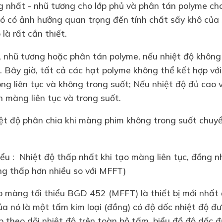
 nhất - nhũ tương cho lớp phủ và phân tán polyme cho
ó có ảnh hưởng quan trọng đến tính chất sấy khô của
là rất cần thiết.
, nhũ tương hoặc phân tán polyme, nếu nhiệt độ không 
. Bây giờ, tất cả các hạt polyme không thể kết hợp vớ
ng liên tục và không trong suốt; Nếu nhiệt độ đủ cao v
h màng liên tục và trong suốt.
iệt độ phân chia khi màng phim không trong suốt chu
ểu : Nhiệt độ thấp nhất khi tạo màng liên tục, đồng n
ng thấp hơn nhiều so với MFFT)
o màng tối thiểu BGD 452 (MFFT) là thiết bị mới nhất
ủa nó là một tấm kim loại (đồng) có độ dốc nhiệt độ đư
p theo dõi nhiệt độ trên toàn bộ tấm, biểu đồ độ dốc đ