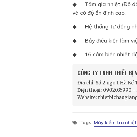
◆
Tấm gia nhiệt (Độ d
và có độ ổn định cao.
◆
Hệ thống tự động nh
◆
Bảy điều kiện làm vi
◆
16 cảm biến nhiệt đ
CÔNG TY TNHH THIẾT BỊ
Địa chỉ: Số 2 ngõ 1 Hà Kế
Điện thoại: 0902035990 
Website: thietbichaugian
Tags:
Máy kiểm tra nhiệ