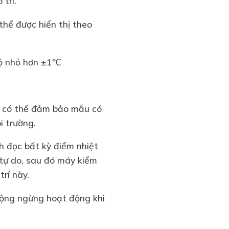
trì.
hể được hiển thị theo
độ nhỏ hơn ±1℃
à có thể đảm bảo mẫu có
i trường.
h đọc bất kỳ điểm nhiệt
tự do, sau đó máy kiểm
trí này.
động ngừng hoạt động khi