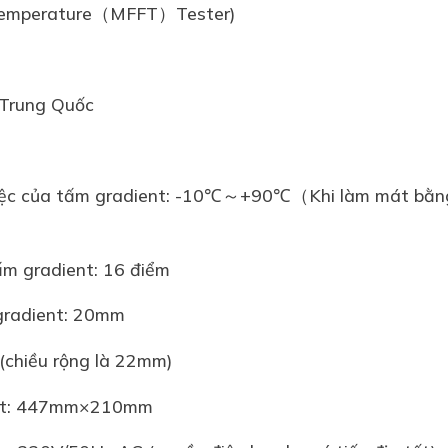
 Temperature（MFFT）Tester)
 Trung Quốc
 việc của tấm gradient: -10℃～+90℃（Khi làm mát bằn
ấm gradient: 16 điểm
gradient: 20mm
i (chiều rộng là 22mm)
ient: 447mm×210mm