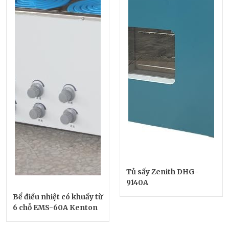
Tủ sấy Zenith DHG-
9140A
Bể điều nhiệt có khuấy từ
6 chỗ EMS-60A Kenton