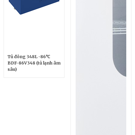
Tủ đông 348L -86℃
BDF-86V348 (tủ lạnh âm
sâu)