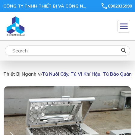
CÔNG TY TNHH THIẾT BỊ VÀ CÔNG NGHỆ CHÂU GIANG
0902035990
Tủ Nuôi Cấy, Tủ Vi Khí Hậu, Tủ Bảo Quản,
Thiết Bị Ngành Vi Sinh, Môi Trường