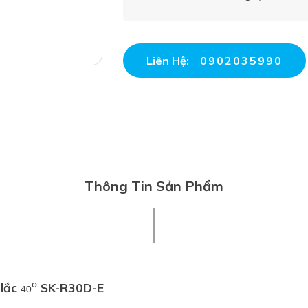
Liên Hệ:
0902035990
Thông Tin Sản Phẩm
 lắc
SK-R30D-E
o
40