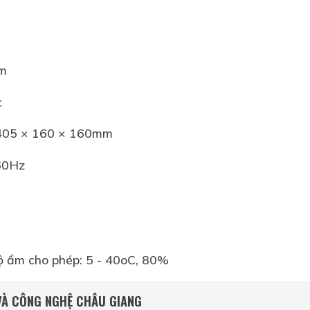
pm
c
 405 × 160 × 160mm
/60Hz
ộ ẩm cho phép: 5 - 40oC, 80%
 VÀ CÔNG NGHỆ CHÂU GIANG