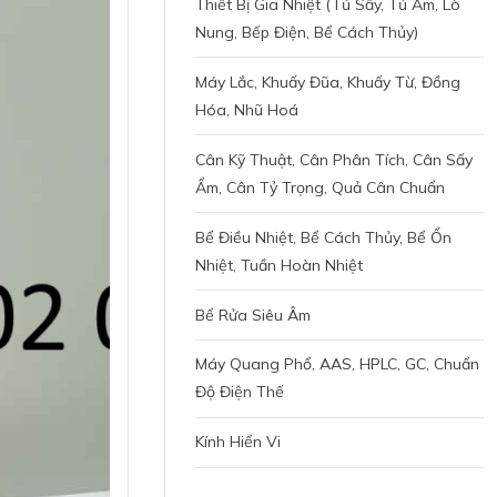
Thiết Bị Gia Nhiệt (tủ Sấy, Tủ Ấm, Lò
Nung, Bếp Điện, Bể Cách Thủy)
Máy Lắc, Khuấy Đũa, Khuấy Từ, Đồng
Hóa, Nhũ Hoá
Cân Kỹ Thuật, Cân Phân Tích, Cân Sấy
Ẩm, Cân Tỷ Trọng, Quả Cân Chuẩn
Bể Điều Nhiệt, Bể Cách Thủy, Bể Ổn
Nhiệt, Tuần Hoàn Nhiệt
Bể Rửa Siêu Âm
Máy Quang Phổ, AAS, HPLC, GC, Chuẩn
Độ Điện Thế
Kính Hiển Vi