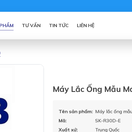
 PHẨM
TƯ VẤN
TIN TỨC
LIÊN HỆ
á
Máy Lắc Ống Mẫu Má
Tên sản phẩm:
Máy lắc ống mẫu
Mã:
SK-R30D-E
Xuất xứ:
Trung Quốc