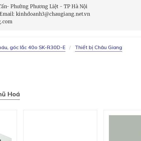
 Tấn- Phường Phương Liệt - TP Hà Nội
- Email: kinhdoanh3@chaugiang.net.vn
g.com
máu, góc lắc 40o SK-R30D-E
Thiết bị Châu Giang
hũ Hoá