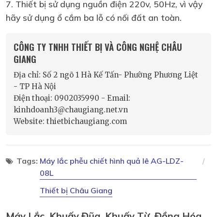
7. Thiết bị sử dụng nguồn điện 220v, 50Hz, vì vậy
hãy sử dụng ổ cắm ba lỗ có nối đất an toàn.
CÔNG TY TNHH THIẾT BỊ VÀ CÔNG NGHỆ CHÂU
GIANG
Địa chỉ: Số 2 ngõ 1 Hà Kế Tấn- Phường Phương Liệt
- TP Hà Nội
Điện thoại: 0902035990 - Email:
kinhdoanh3@chaugiang.net.vn
Website: thietbichaugiang.com
Tags:
Máy lắc phễu chiết hình quả lê AG-LDZ-
08L
Thiết bị Châu Giang
Máy Lắc, Khuấy Đũa, Khuấy Từ, Đồng Hóa,