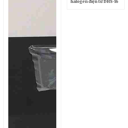
halogen điện tử DHS-16