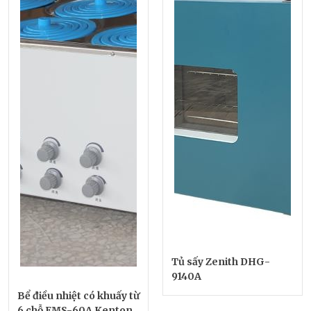
Tủ sấy Zenith DHG-
9140A
Bể điều nhiệt có khuấy từ
6 chỗ EMS-60A Kenton