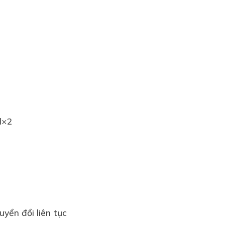
l×2
yển đổi liên tục