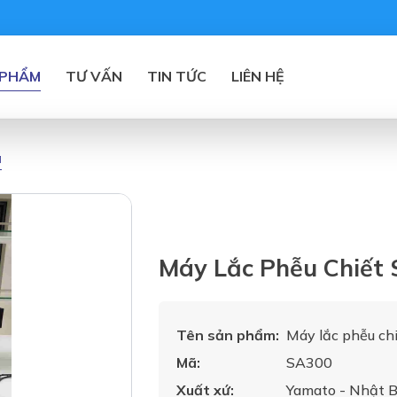
 PHẨM
TƯ VẤN
TIN TỨC
LIÊN HỆ
á
Máy Lắc Phễu Chiết
Tên sản phẩm:
Máy lắc phễu ch
Mã:
SA300
Xuất xứ:
Yamato - Nhật 