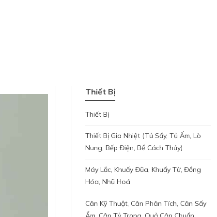
Thiết Bị
Thiết Bị
Thiết Bị Gia Nhiệt (tủ Sấy, Tủ Ấm, Lò
Nung, Bếp Điện, Bể Cách Thủy)
Máy Lắc, Khuấy Đũa, Khuấy Từ, Đồng
Hóa, Nhũ Hoá
Cân Kỹ Thuật, Cân Phân Tích, Cân Sấy
Ẩm, Cân Tỷ Trọng, Quả Cân Chuẩn