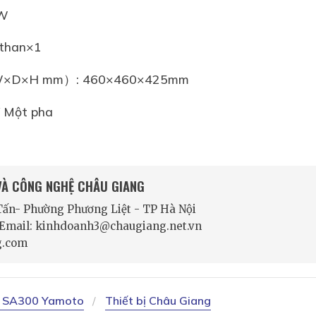
0W
 than×1
 （W×D×H mm）: 460×460×425mm
 Một pha
 VÀ CÔNG NGHỆ CHÂU GIANG
 Tấn- Phường Phương Liệt - TP Hà Nội
- Email: kinhdoanh3@chaugiang.net.vn
g.com
ết SA300 Yamoto
Thiết bị Châu Giang