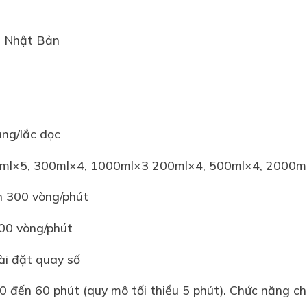
 Nhật Bản
ang/lắc dọc
00ml×5, 300ml×4, 1000ml×3 200ml×4, 500ml×4, 2000m
n 300 vòng/phút
300 vòng/phút
Cài đặt quay số
0 đến 60 phút (quy mô tối thiểu 5 phút). Chức năng chu