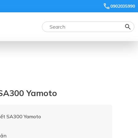
0902035990
 SA300 Yamoto
iết SA300 Yamoto
Bản