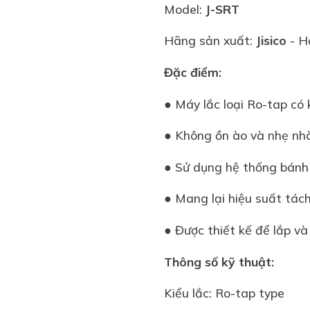
Model:
J-SRT
Hãng sản xuất:
Jisico
- H
Đặc điểm:
● Máy lắc loại Ro-tap có
● Không ồn ào và nhẹ nh
● Sử dụng hệ thống bánh 
● Mang lại hiệu suất tách
● Được thiết kế để lắp v
Thông số kỹ thuật:
Kiểu lắc: Ro-tap type