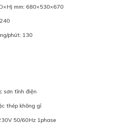
W×D×H) mm: 680×530×670
 240
òng/phút: 130
 sơn tĩnh điện
c thép không gỉ
 230V 50/60Hz 1phase