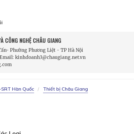
ái
 VÀ CÔNG NGHỆ CHÂU GIANG
 Tấn- Phường Phương Liệt - TP Hà Nội
- Email: kinhdoanh3@chaugiang.net.vn
g.com
J-SRT Hàn Quốc
Thiết bị Châu Giang
ác Loại