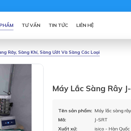
 PHẨM
TƯ VẤN
TIN TỨC
LIÊN HỆ
ng Rây, Sàng Khí, Sàng Ướt Và Sàng Các Loại
Máy Lắc Sàng Rây J
Tên sản phẩm:
Máy lắc sàng râ
Mã:
J-SRT
Xuất xứ:
isico - Hàn Quốc