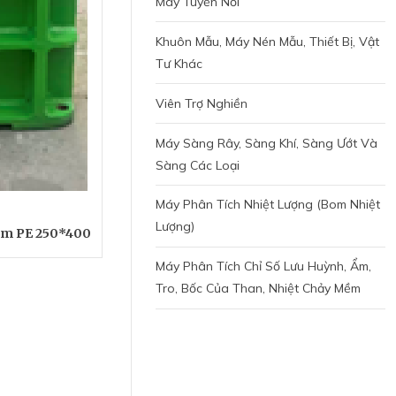
Máy Tuyển Nổi
Khuôn Mẫu, Máy Nén Mẫu, Thiết Bị, Vật
Tư Khác
Viên Trợ Nghiền
Máy Sàng Rây, Sàng Khí, Sàng Ướt Và
Sàng Các Loại
Máy Phân Tích Nhiệt Lượng (bom Nhiệt
Lượng)
àm PE 250*400
Máy Phân Tích Chỉ Số Lưu Huỳnh, Ẩm,
Tro, Bốc Của Than, Nhiệt Chảy Mềm