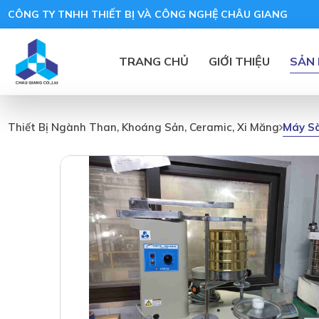
CÔNG TY TNHH THIẾT BỊ VÀ CÔNG NGHỆ CHÂU GIANG
TRANG CHỦ
GIỚI THIỆU
SẢN
Máy Sà
Thiết Bị Ngành Than, Khoáng Sản, Ceramic, Xi Măng