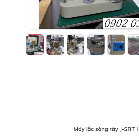
Máy lắc sàng rây J-SRT