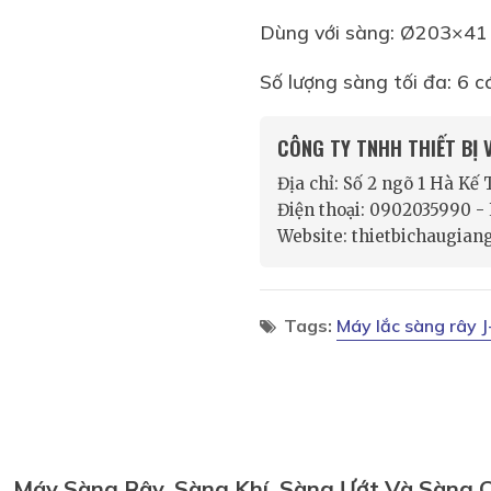
Dùng với sàng: Ø203×41
Số lượng sàng tối đa: 6 c
CÔNG TY TNHH THIẾT BỊ
Địa chỉ: Số 2 ngõ 1 Hà Kế
Điện thoại: 0902035990 
Website: thietbichaugian
Tags:
Máy lắc sàng rây 
Máy Sàng Rây, Sàng Khí, Sàng Ướt Và Sàng C