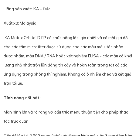
Hãng sản xuất: IKA - Đức
Xuất xứ: Malaysia
IKA Matrix Orbital D FP
có chức năng lắc, gia nhiệt và có một giá đỡ
cho các tấm microtiter được sử dụng cho các mẫu máu, tác nhân
dược phẩm, mẫu DNA / RNA hoặc xét nghiệm ELISA - các mẫu có khối
lượng nhỏ nhất trộn lẫn đáng tin cậy và hoàn toàn trong tất cả các
ứng dụng trong phòng thí nghiệm. Không có ô nhiễm chéo và kết quả
trộn tối ưu.
Tính năng nổi bật:
Màn hình lớn và rõ ràng với cấu trúc menu thuận tiện cho phép thao
tác trực quan
Tốc độ lên tới 2.000 vòng / phút và đường kính máy lắc 3 mm đảm bảo