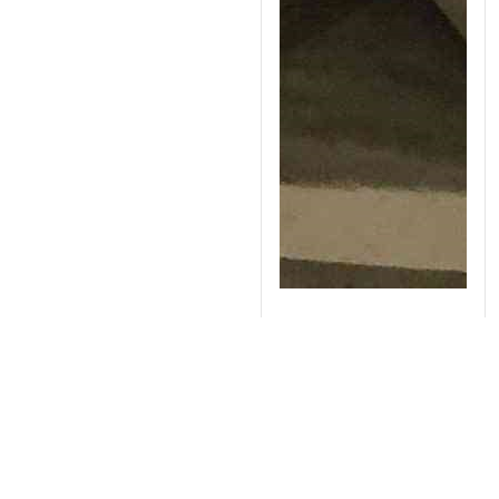
Lò đốt mẫu Saftherm 8
lít, 1200oC STM-8-12