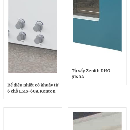
Tủ sấy Zenith DHG-
9140A
Bể điều nhiệt có khuấy từ
6 chỗ EMS-60A Kenton