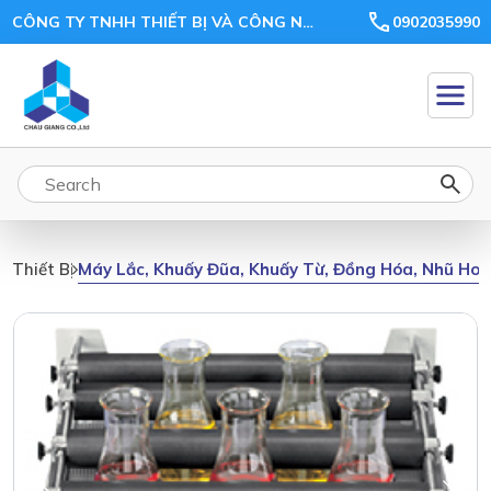
CÔNG TY TNHH THIẾT BỊ VÀ CÔNG NGHỆ CHÂU GIANG
0902035990
Máy Lắc, Khuấy Đũa, Khuấy Từ, Đồng Hóa, Nhũ Ho
Thiết Bị