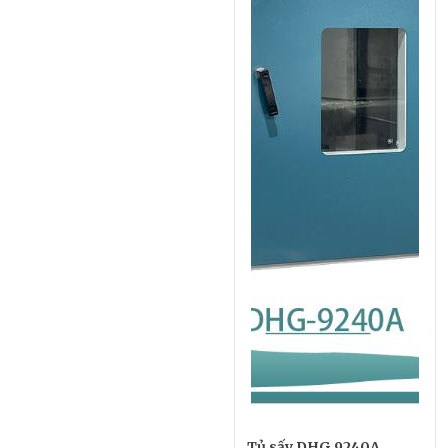
Tủ sấy DHG 9240A