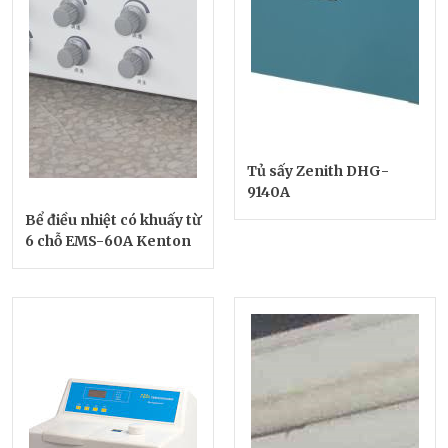
Tủ sấy Zenith DHG-
9140A
Bể điều nhiệt có khuấy từ
6 chỗ EMS-60A Kenton