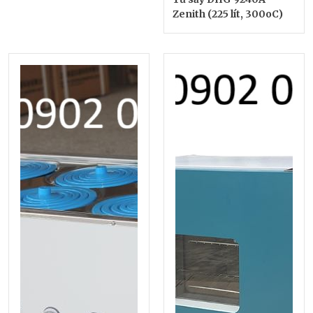
Zenith (225 lít, 300oC)