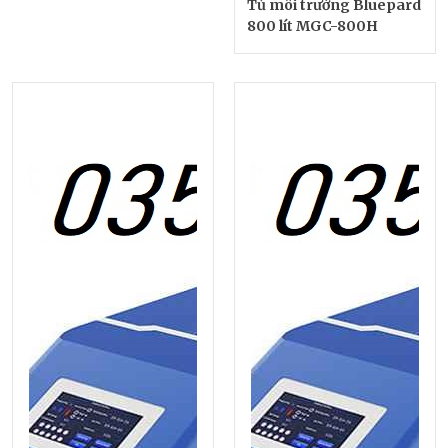
Tủ môi trường Bluepard
800 lít MGC-800H