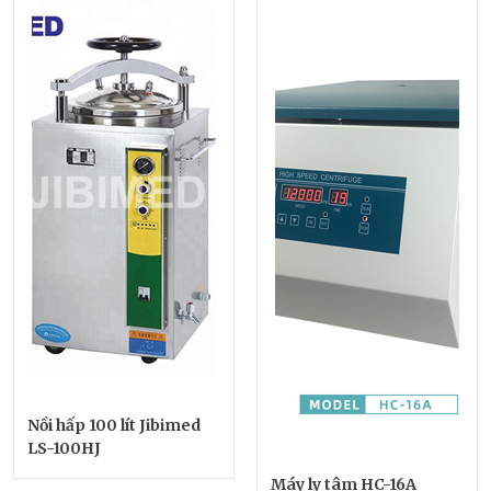
Nồi hấp 100 lít Jibimed
LS-100HJ
Máy ly tâm HC-16A