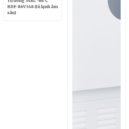
Tủ đông 348L -86℃
BDF-86V348 (tủ lạnh âm
sâu)