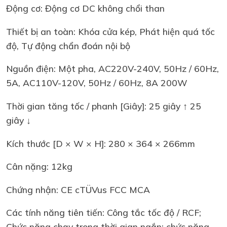
Động cơ: Động cơ DC không chổi than
Thiết bị an toàn: Khóa cửa kép, Phát hiện quá tốc
độ, Tự động chẩn đoán nội bộ
Nguồn điện: Một pha, AC220V-240V, 50Hz / 60Hz,
5A, AC110V-120V, 50Hz / 60Hz, 8A 200W
Thời gian tăng tốc / phanh [Giây]: 25 giây ↑ 25
giây ↓
Kích thước [D × W × H]: 280 × 364 × 266mm
Cân nặng: 12kg
Chứng nhận: CE cTÜVus FCC MCA
Các tính năng tiên tiến: Công tắc tốc độ / RCF;
Chức năng chạy trong thời gian ngắn; chức năng