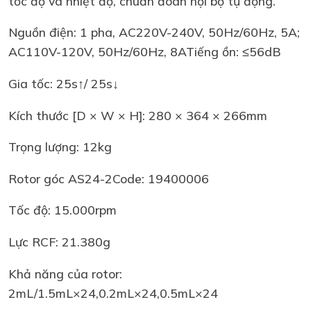
tốc độ và nhiệt độ, chuẩn đoán nội bộ tự động.
Nguồn điện: 1 pha, AC220V-240V, 50Hz/60Hz, 5A;
AC110V-120V, 50Hz/60Hz, 8ATiếng ồn: ≤56dB
Gia tốc: 25s↑/ 25s↓
Kích thước [D × W × H]: 280 × 364 × 266mm
Trọng lượng: 12kg
Rotor góc AS24-2Code: 19400006
Tốc độ: 15.000rpm
Lực RCF: 21.380g
Khả năng của rotor:
2mL/1.5mL×24,0.2mL×24,0.5mL×24