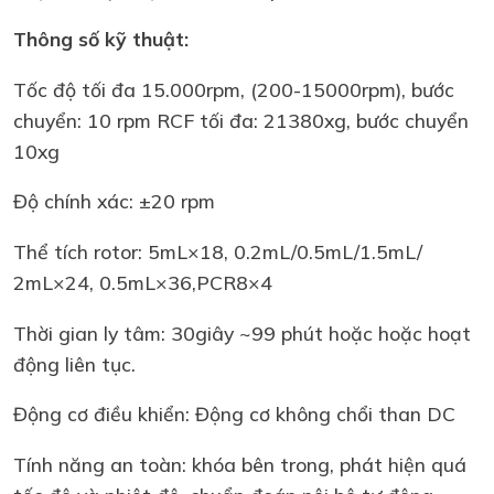
Thông số kỹ thuật:
Tốc độ tối đa 15.000rpm, (200-15000rpm), bước
chuyển: 10 rpm RCF tối đa: 21380xg, bước chuyển
10xg
Độ chính xác: ±20 rpm
Thể tích rotor: 5mL×18, 0.2mL/0.5mL/1.5mL/
2mL×24, 0.5mL×36,PCR8×4
Thời gian ly tâm: 30giây ~99 phút hoặc hoặc hoạt
động liên tục.
Động cơ điều khiển: Động cơ không chổi than DC
Tính năng an toàn: khóa bên trong, phát hiện quá