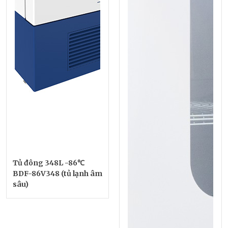
Tủ đông 348L -86℃
BDF-86V348 (tủ lạnh âm
sâu)