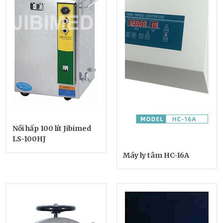
Nồi hấp 100 lít Jibimed
LS-100HJ
Máy ly tâm HC-16A