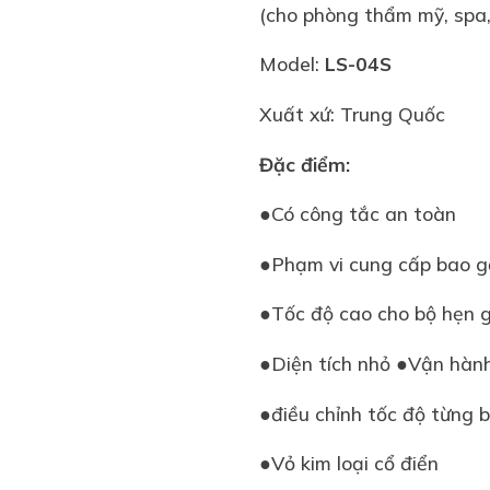
(cho phòng thẩm mỹ, spa, 
Model:
LS-04S
Xuất xứ: Trung Quốc
Đặc điểm:
●Có công tắc an toàn
●Phạm vi cung cấp bao g
●Tốc độ cao cho bộ hẹn g
●Diện tích nhỏ ●Vận hàn
●điều chỉnh tốc độ từng 
●Vỏ kim loại cổ điển