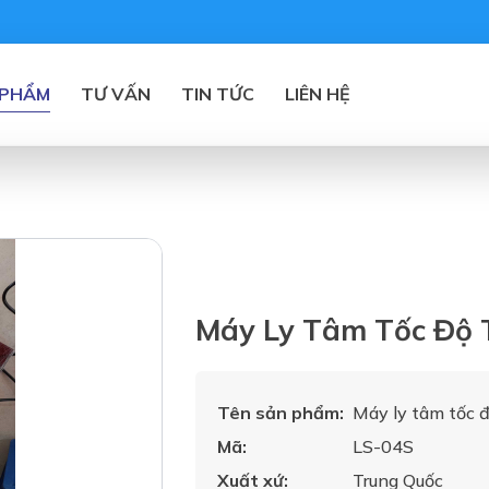
 PHẨM
TƯ VẤN
TIN TỨC
LIÊN HỆ
Máy Ly Tâm Tốc Độ 
Tên sản phẩm:
Máy ly tâm tốc 
Mã:
LS-04S
Xuất xứ:
Trung Quốc