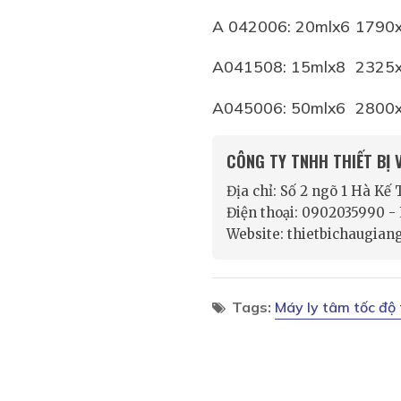
A 042006: 20mlx6
1790
A041508: 15mlx8
2325
A045006: 50mlx6
2800
CÔNG TY TNHH THIẾT BỊ
Địa chỉ: Số 2 ngõ 1 Hà Kế
Điện thoại: 0902035990 
Website: thietbichaugian
Tags:
Máy ly tâm tốc độ