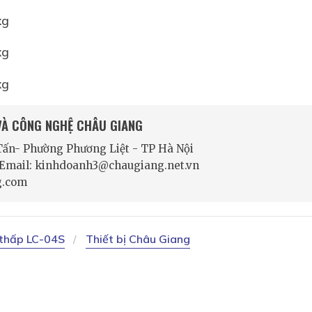
xg
xg
xg
 VÀ CÔNG NGHỆ CHÂU GIANG
 Tấn- Phường Phương Liệt - TP Hà Nội
- Email: kinhdoanh3@chaugiang.net.vn
g.com
 thấp LC-04S
Thiết bị Châu Giang