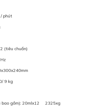
 / phút
g
2 (tiêu chuẩn)
0Hz
280x300x240mm
0/ 9 kg
ã bao gồm): 20mlx12
2325xg