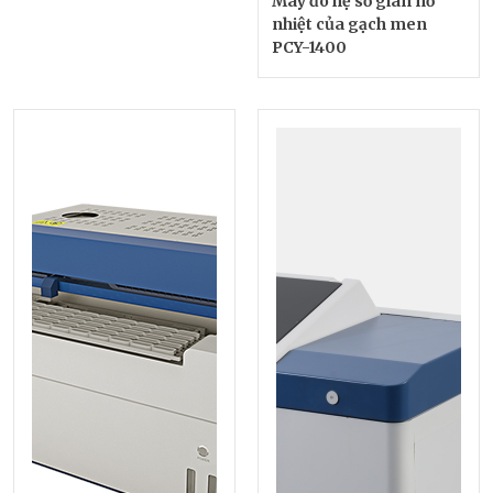
Máy đo hệ số giãn nở
nhiệt của gạch men
PCY-1400