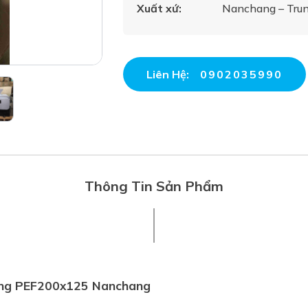
Xuất xứ:
Nanchang – Tru
Liên Hệ:
0902035990
Thông Tin Sản Phẩm
ặng PEF200x125 Nanchang