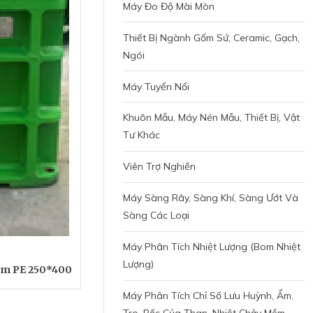
Máy Đo Độ Mài Mòn
Thiết Bị Ngành Gốm Sứ, Ceramic, Gạch,
Ngói
Máy Tuyển Nổi
Khuôn Mẫu, Máy Nén Mẫu, Thiết Bị, Vật
Tư Khác
Viên Trợ Nghiền
Máy Sàng Rây, Sàng Khí, Sàng Ướt Và
Sàng Các Loại
Máy Phân Tích Nhiệt Lượng (bom Nhiệt
Lượng)
àm PE 250*400
Máy Phân Tích Chỉ Số Lưu Huỳnh, Ẩm,
Tro, Bốc Của Than, Nhiệt Chảy Mềm