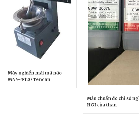
Máy nghiền mài mã não
MNY-Φ120 Tencan
Mẫu chuẩn đo chỉ số ng
HGI của than