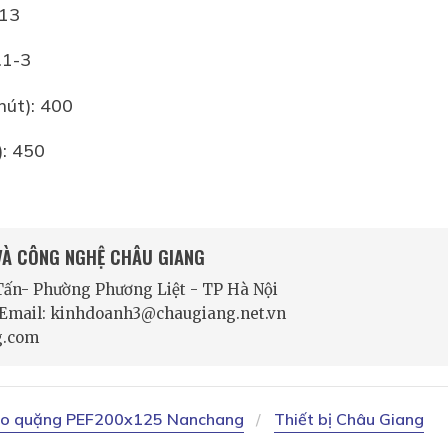
x13
.1-3
hút): 400
): 450
 VÀ CÔNG NGHỆ CHÂU GIANG
 Tấn- Phường Phương Liệt - TP Hà Nội
- Email: kinhdoanh3@chaugiang.net.vn
g.com
cho quặng PEF200x125 Nanchang
Thiết bị Châu Giang