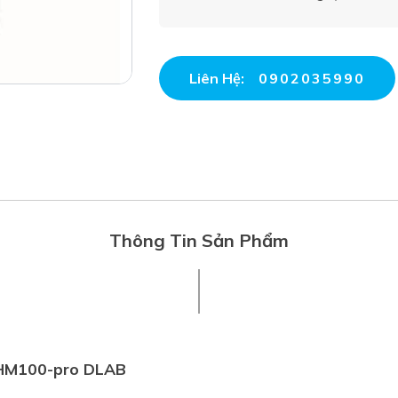
Liên Hệ:
0902035990
Thông Tin Sản Phẩm
c HM100-pro DLAB