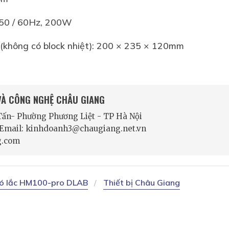
 50 / 60Hz, 200W
 (không có block nhiệt): 200 × 235 × 120mm
 VÀ CÔNG NGHỆ CHÂU GIANG
 Tấn- Phường Phương Liệt - TP Hà Nội
- Email: kinhdoanh3@chaugiang.net.vn
g.com
có lắc HM100-pro DLAB
Thiết bị Châu Giang