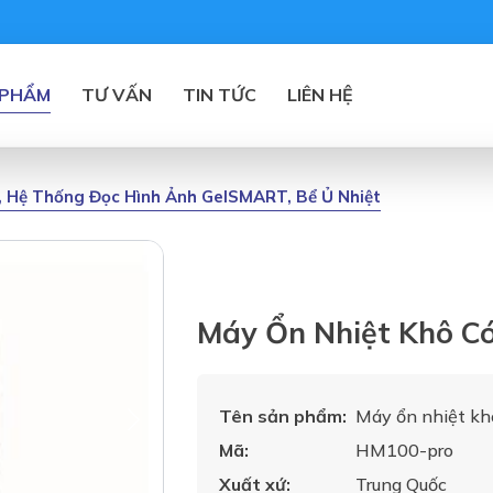
 PHẨM
TƯ VẤN
TIN TỨC
LIÊN HỆ
, Hệ Thống Đọc Hình Ảnh GelSMART, Bể Ủ Nhiệt
Máy Ổn Nhiệt Khô C
Tên sản phẩm:
Máy ổn nhiệt k
Mã:
HM100-pro
Xuất xứ:
Trung Quốc