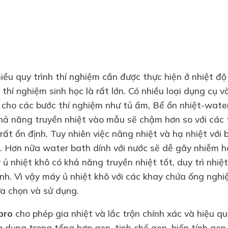
iều quy trình thí nghiệm cần được thực hiện ở nhiệt đ
 thí nghiệm sinh học là rất lớn. Có nhiều loại dụng cụ và
 cho các bước thí nghiệm như tủ ấm, Bể ổn nhiệt-water
hả năng truyền nhiệt vào mẫu sẽ chậm hơn so với các 
rất ổn định. Tuy nhiên việc nâng nhiệt và hạ nhiệt với 
. Hơn nữa water bath dính với nước sẽ dễ gây nhiễm hơn
 ủ nhiệt khô có khả năng truyền nhiệt tốt, duy trì nhiệ
nh. Vì vậy máy ủ nhiệt khô với các khay chứa ống nghi
ựa chọn và sử dụng.
pro
cho phép gia nhiệt và lắc trộn chính xác và hiệu q
 dụng trong tổng hợp gen, tinh chế gen, biến tính gen