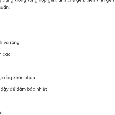
huẩn.
nh và rộng
h xác
oại ống khác nhau
p đậy để đảm bảo nhiệt
ắc