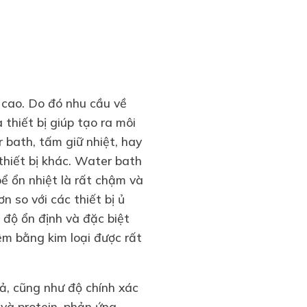
ộ cao. Do đó nhu cầu về
 thiết bị giúp tạo ra môi
 bath, tấm giữ nhiệt, hay
thiết bị khác. Water bath
bể ổn nhiệt là rất chậm và
 so với các thiết bị ủ
t độ ổn định và đặc biệt
ệm bằng kim loại được rất
uả, cũng như độ chính xác
 và protein, phản ứng