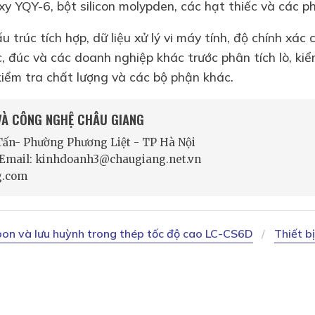
xy YQY-6, bột silicon molypden, các hạt thiếc và các 
ấu trúc tích hợp, dữ liệu xử lý vi máy tính, độ chính xác
, đúc và các doanh nghiệp khác trước phân tích lò, ki
kiểm tra chất lượng và các bộ phận khác.
 VÀ CÔNG NGHỆ CHÂU GIANG
 Tấn- Phường Phương Liệt - TP Hà Nội
- Email: kinhdoanh3@chaugiang.net.vn
g.com
bon và lưu huỳnh trong thép tốc độ cao LC-CS6D
Thiết b