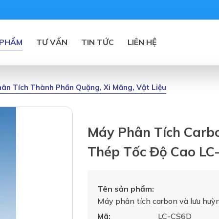
 PHẨM
TƯ VẤN
TIN TỨC
LIÊN HỆ
ân Tích Thành Phần Quặng, Xi Măng, Vật Liệu
Máy Phân Tích Carb
Thép Tốc Độ Cao LC
Tên sản phẩm:
Máy phân tích carbon và lưu huỳ
Mã:
LC-CS6D