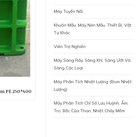
Máy Tuyển Nổi
Khuôn Mẫu, Máy Nén Mẫu, Thiết Bị, Vật
Tư Khác
Viên Trợ Nghiền
Máy Sàng Rây, Sàng Khí, Sàng Ướt Và
Sàng Các Loại
Máy Phân Tích Nhiệt Lượng (bom Nhiệt
Lượng)
àm PE 250*400
Máy Phân Tích Chỉ Số Lưu Huỳnh, Ẩm,
Tro, Bốc Của Than, Nhiệt Chảy Mềm