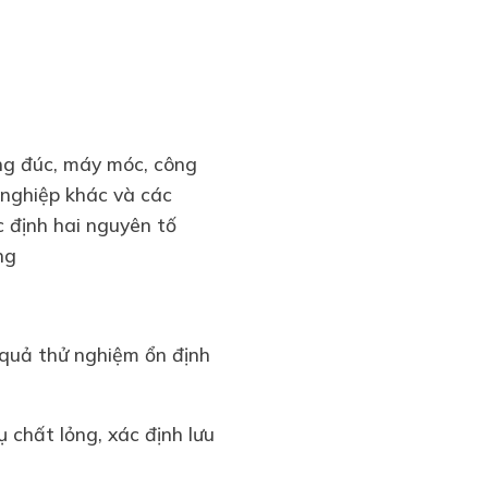
ởng đúc, máy móc, công
 nghiệp khác và các
c định hai nguyên tố
ợng
t quả thử nghiệm ổn định
 chất lỏng, xác định lưu