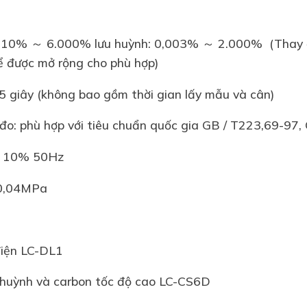
0,010% ～ 6.000% lưu huỳnh: 0,003% ～ 2.000% (Thay đổ
ể được mở rộng cho phù hợp)
45 giây (không bao gồm thời gian lấy mẫu và cân)
 đo: phù hợp với tiêu chuẩn quốc gia GB / T223,69-97
 ± 10% 50Hz
2-0,04MPa
điện LC-DL1
u huỳnh và carbon tốc độ cao LC-CS6D