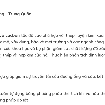
ng
- Trung Quốc
 và cacbon
tốc độ cao phù hợp với thép, luyện kim, xư
ác mỏ, xây dựng, bảo vệ môi trường và các ngành công
iên cứu khoa học và bộ phận giám sát chất lượng để xá
g thép và hợp kim của nó. Thực hiện phân tích định lư
 hợp giúp giảm sự truyền tải của đường ống và cáp, kế
toàn tự động bằng phương pháp thể tích khí và hấp thụ
ng pháp đo iốt