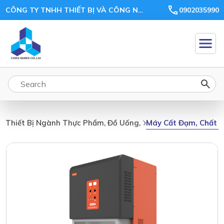
CÔNG TY TNHH THIẾT BỊ VÀ CÔNG NGHỆ CHÂU GIANG
0902035990
Máy Cất Đạm, Chất X
Thiết Bị Ngành Thực Phẩm, Đồ Uống, Thức Ăn Chăn Nuôi, N