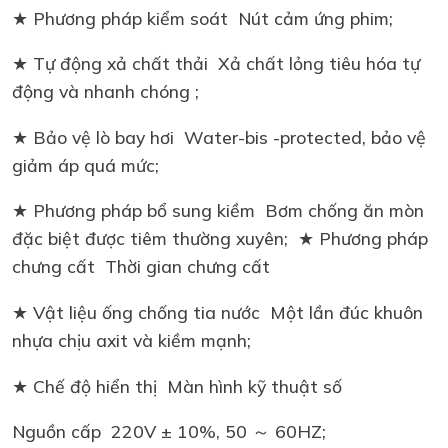
★ Phương pháp kiểm soát Nút cảm ứng phim;
★ Tự động xả chất thải Xả chất lỏng tiêu hóa tự
động và nhanh chóng ;
★ Bảo vệ lò bay hơi Water-bis -protected, bảo vệ
giảm áp quá mức;
★ Phương pháp bổ sung kiềm Bơm chống ăn mòn
đặc biệt được tiêm thường xuyên; ★ Phương pháp
chưng cất Thời gian chưng cất
★ Vật liệu ống chống tia nước Một lần đúc khuôn
nhựa chịu axit và kiềm mạnh;
★ Chế độ hiển thị Màn hình kỹ thuật số
Nguồn cấp 220V ± 10%, 50 ～ 60HZ;