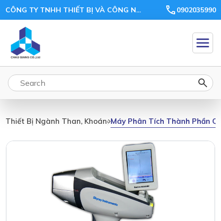
CÔNG TY TNHH THIẾT BỊ VÀ CÔNG NGHỆ CHÂU GIANG
0902035990
Máy Phân Tích Thành Phần Quặ
Thiết Bị Ngành Than, Khoáng Sản, Ceramic, Xi Măng