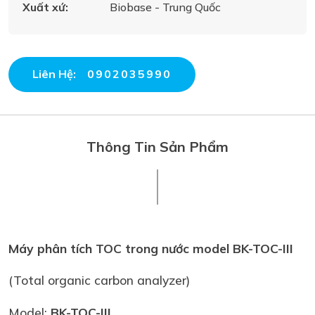
Xuất xứ:
Biobase - Trung Quốc
Liên Hệ:
0902035990
Thông Tin Sản Phẩm
Máy phân tích TOC trong nước model BK-TOC-III
(Total organic carbon analyzer)
Model:
BK-TOC-III