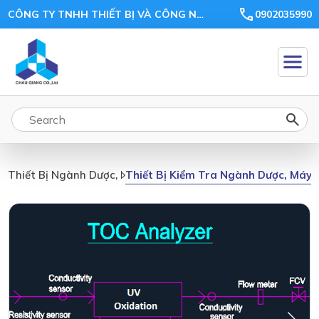
CÔNG TY TNHH THIẾT BỊ VÀ CÔNG NGHỆ CHÂU GIANG
0902035990
Thiết Bị Kiểm Tra Ngành Dược, Máy 
Thiết Bị Ngành Dược, Mỹ Phẩm