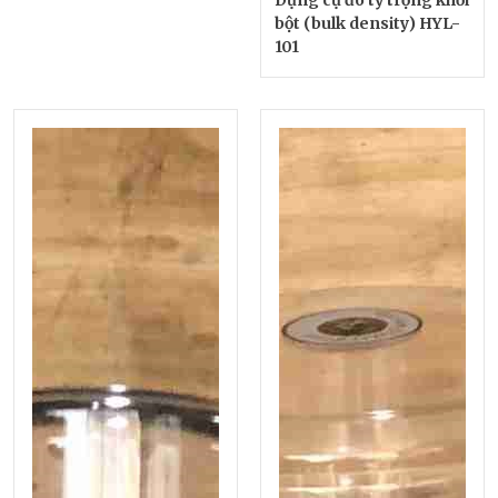
bột (bulk density) HYL-
101