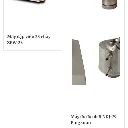
Máy dập viên 23 chày
ZPW-23
Máy đo độ nhớt NDJ-79
Pingxuan