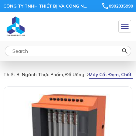
CÔNG TY TNHH THIẾT BỊ VÀ CÔNG NGHỆ CHÂU GIANG
0902035990
Máy Cất Đạm, Chất X
Thiết Bị Ngành Thực Phẩm, Đồ Uống, Thức Ăn Chăn Nuôi, N