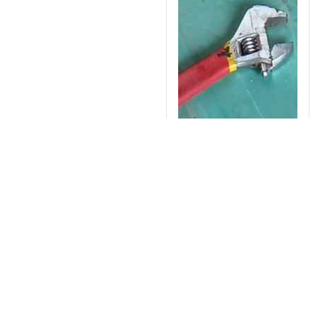
Máy đồng hoá thực
phẩm áp suất cao
SRH60-70