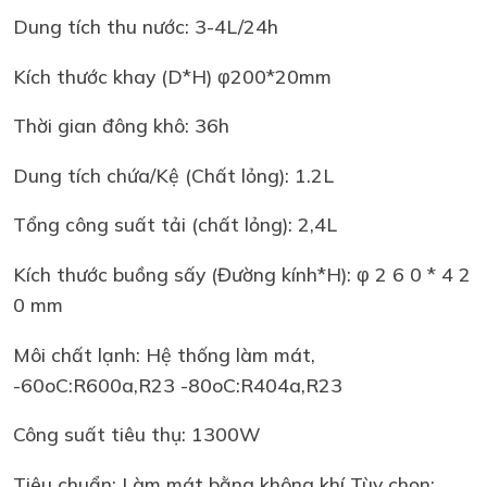
Dung tích thu nước: 3-4L/24h
Kích thước khay (D*H) φ200*20mm
Thời gian đông khô: 36h
Dung tích chứa/Kệ (Chất lỏng): 1.2L
Tổng công suất tải (chất lỏng): 2,4L
Kích thước buồng sấy (Đường kính*H): φ 2 6 0 * 4 2
0 mm
Môi chất lạnh: Hệ thống làm mát,
-60oC:R600a,R23 -80oC:R404a,R23
Công suất tiêu thụ: 1300W
Tiêu chuẩn: Làm mát bằng không khí Tùy chọn: