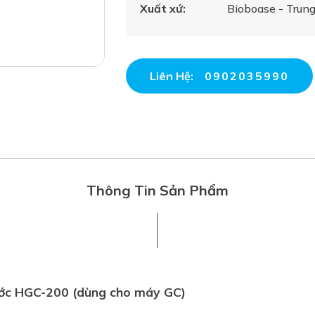
Xuất xứ:
Bioboase - Trun
Liên Hệ:
0902035990
Thông Tin Sản Phẩm
ước HGC-200 (dùng cho máy GC)