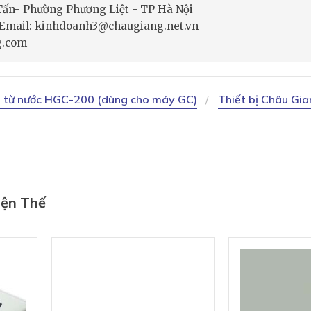
 Tấn- Phường Phương Liệt - TP Hà Nội
- Email: kinhdoanh3@chaugiang.net.vn
g.com
o từ nước HGC-200 (dùng cho máy GC)
Thiết bị Châu Gi
iện Thế