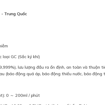
e
- Trung Quốc
nhiễm
c loại GC (Sắc ký khí)
9,999%), lưu lượng đầu ra ổn định, an toàn và thuận ti
hau (báo động quá áp, báo động thiếu nước, báo động t
út): 0 ～ 200ml / phút