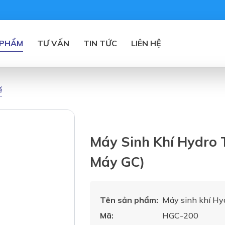
 PHẨM
TƯ VẤN
TIN TỨC
LIÊN HỆ
ế
Máy Sinh Khí Hydro
Máy GC)
Tên sản phẩm:
Máy sinh khí Hy
Mã:
HGC-200