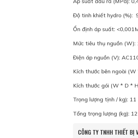
Áp suất đầu ra (MPa): 0,
Độ tinh khiết hydro (%):
Ổn định áp suất: <0,001
Mức tiêu thụ nguồn (W)
Điện áp nguồn (V): AC11
Kích thước bên ngoài (W 
Kích thước gói (W * D * 
Trọng lượng tịnh / kg): 11
Tổng trọng lượng (kg): 12
CÔNG TY TNHH THIẾT BỊ