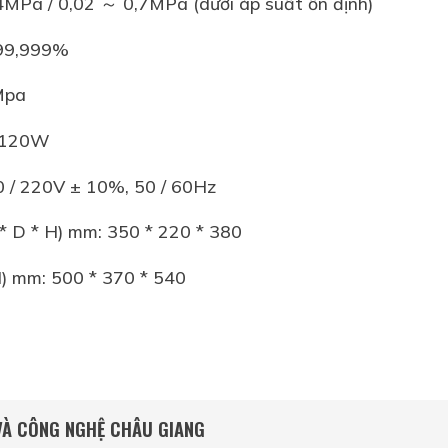
4MPa / 0,02 ～ 0,7MPa (dưới áp suất ổn định)
 99,999%
Mpa
: 120W
0 / 220V ± 10%, 50 / 60Hz
* D * H) mm: 350 * 220 * 380
H) mm: 500 * 370 * 540
 VÀ CÔNG NGHỆ CHÂU GIANG