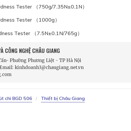
ardness Tester （750g/7.35N±0.1N）
Hardness Tester （1000g）
ardness Tester （7.5N±0.1N/765g）
 VÀ CÔNG NGHỆ CHÂU GIANG
 Tấn- Phường Phương Liệt - TP Hà Nội
- Email: kinhdoanh3@chaugiang.net.vn
g.com
út chì BGD 506
Thiết bị Châu Giang