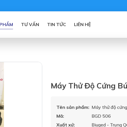
 PHẨM
TƯ VẤN
TIN TỨC
LIÊN HỆ
Máy Thử Độ Cứng Bú
Tên sản phẩm:
Máy thử độ cứng
Mã:
BGD 506
Xuất xứ:
Biuged - Trung Q