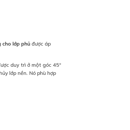
 cho lớp phủ
được áp
ược duy trì ở một góc 45º
hủy lớp nền. Nó phù hợp