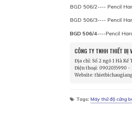
BGD 506/2---- Pencil H
BGD 506/3---- Pencil 
BGD 506/4
----Pencil H
CÔNG TY TNHH THIẾT BỊ
Địa chỉ: Số 2 ngõ 1 Hà Kế
Điện thoại: 0902035990 
Website: thietbichaugian
Tags:
Máy thử độ cứng b