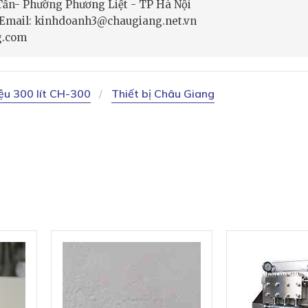
 Tấn- Phường Phương Liệt - TP Hà Nội
- Email: kinhdoanh3@chaugiang.net.vn
g.com
ệu 300 lít CH-300
Thiết bị Châu Giang