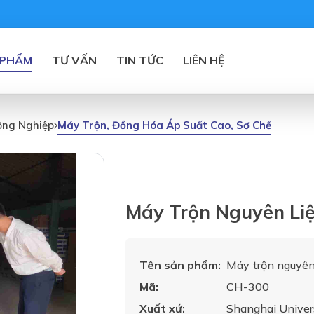
 PHẨM
TƯ VẤN
TIN TỨC
LIÊN HỆ
Máy Trộn, Đồng Hóa Áp Suất Cao, Sơ Chế
ông Nghiệp
Máy Trộn Nguyên Liệ
Tên sản phẩm:
Máy trộn nguyên 
Mã:
CH-300
Xuất xứ:
Shanghai Univer