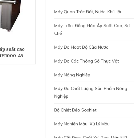
Máy Quan Trắc Đất, Nước, Khí Hậu
Máy Trộn, Đồng Hóa Áp Suất Cao, Sơ
Chế
Máy Đo Hoạt Độ Của Nước
áp suất cao
SRH1000-45
Máy Đo Các Thông Số Thực Vật
Máy Nông Nghiệp
Máy Đo Chất Lượng Sản Phẩm Nông
Nghiệp
Bộ Chiết Béo Soxhlet
Máy Nghiền Mẫu, Xử Lý Mẫu
Máy Cất Đạm, Chất Xơ, Béo, Máy NIR