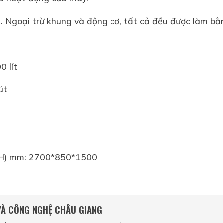
nh. Ngoại trừ khung và động cơ, tất cả đều được làm bằ
0 lít
út
W*H) mm: 2700*850*1500
 VÀ CÔNG NGHỆ CHÂU GIANG