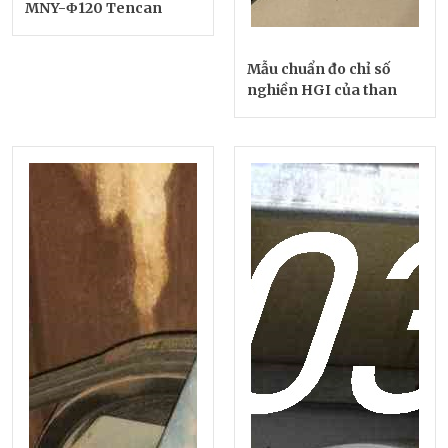
MNY-Φ120 Tencan
Mẫu chuẩn đo chỉ số
nghiền HGI của than