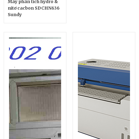
Máy phân tích hydro &
nitơ cacbon SDCHN636
Sundy