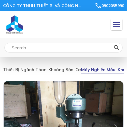
CÔNG TY TNHH THIẾT BỊ VÀ CÔNG NGHỆ CHÂU GIANG
0902035990
Máy Nghiền Mẫu, Khu
Thiết Bị Ngành Than, Khoáng Sản, Ceramic, Xi Măng